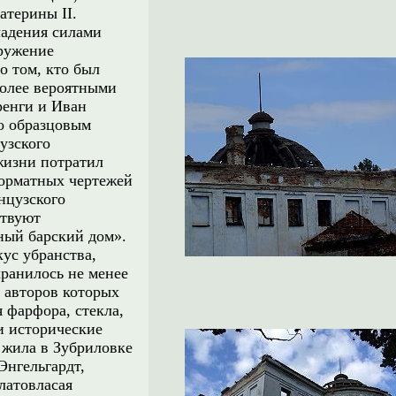
атерины II.
ладения силами
оружение
о том, кто был
более вероятными
ренги и Иван
по образцовым
узского
жизни потратил
форматных чертежей
нцузского
ствуют
ный барский дом».
ус убранства,
хранилось не менее
 авторов которых
 фарфора, стекла,
и исторические
 жила в Зубриловке
Энгельгардт,
латовласая