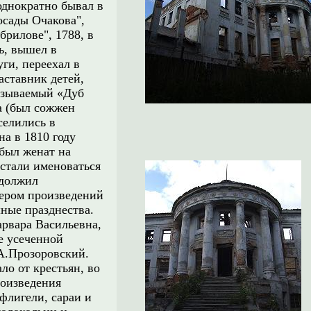
однократно бывал в
осады Очакова",
брилове", 1788, в
ь, вышел в
уги, переехал в
аставник детей,
азываемый «Дуб
а (был сожжен
селились в
на в 1810 году
был женат на
 стали именоваться
одолжил
нером произведений
шные празднества.
арвара Васильевна,
е усеченной
.А.Прозоровский.
ло от крестьян, во
роизведения
флигели, сараи и