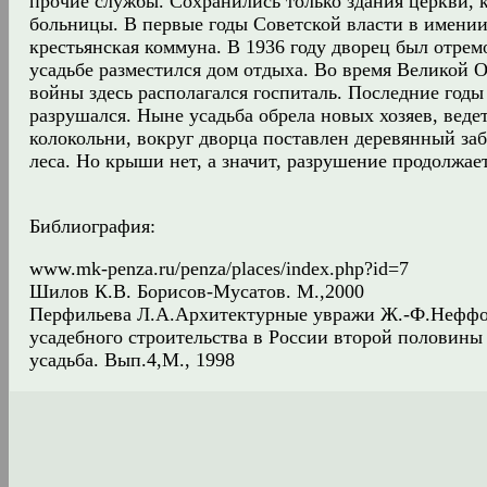
прочие службы. Сохранились только здания церкви, 
больницы. В первые годы Советской власти в имении
крестьянская коммуна. В 1936 году дворец был отрем
усадьбе разместился дом отдыха. Во время Великой 
войны здесь располагался госпиталь. Последние годы
разрушался. Ныне усадьба обрела новых хозяев, веде
колокольни, вокруг дворца поставлен деревянный заб
леса. Но крыши нет, а значит, разрушение продолжает
Библиография:
www.mk-penza.ru/penza/places/index.php?id=7
Шилов К.В. Борисов-Мусатов. М.,2000
Перфильева Л.А.Архитектурные увражи Ж.-Ф.Неффо
усадебного строительства в России второй половины 
усадьба. Вып.4,М., 1998