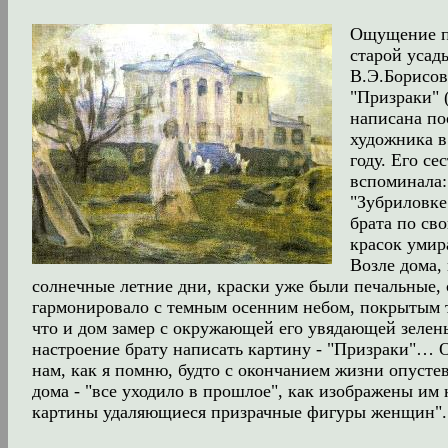
Ощущение п
старой усад
В.Э.Борисов
"Призраки" 
написана по
художника в
году. Его се
вспоминала:
"Зубриловке
брата по св
красок уми
Возле дома, 
солнечные летние дни, краски уже были печальные, 
гармонировало с темным осенним небом, покрытым т
что и дом замер с окружающей его увядающей зелень
настроение брату написать картину - "Призраки"… 
нам, как я помню, будто с окончанием жизни опуст
дома - "все уходило в прошлое", как изображены им
картины удаляющиеся призрачные фигуры женщин".