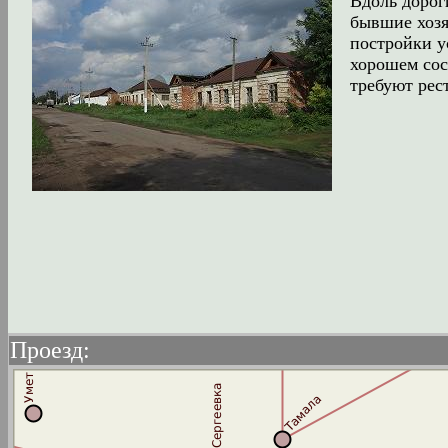
Вдоль доро
бывшие хоз
постройки у
хорошем сос
требуют рес
Проезд: