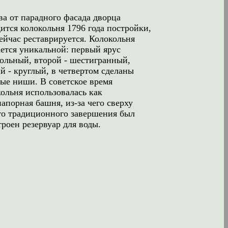
ва от парадного фасада дворца
ится колокольня 1796 года постройки,
ейчас реставрируется. Колокольня
ается уникальной: первый ярус
гольный, второй - шестигранный,
й - круглый, в четвертом сделаны
лые ниши. В советское время
кольня использовалась как
апорная башня, из-за чего сверху
то традиционного завершения был
роен резервуар для воды.