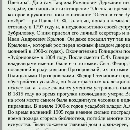
Пленира". Да и сам Гаврила Романович Державин не
усадьбе, где написал стихотворение "Осень во время 
которое в рукописи носило название "Осень в селе Зу
ноябре". При Павле I С.Ф. Голицын, попав в немилос
отставку в 1797 году и, к неудовольствию своей супр
Зубриловку. С ним приехал его личный секретарь и н
Иван Андреевич Крылов. Он даже посадил тут так н
Крылова», который рос перед южным фасадом дворц
молнией в 1960-х годах). Окончательно Голицыны по
«Зубриловке» в 1804 году. После смерти С.Ф. Голицы
владельцами имения были его потомки. Сын, Федор, 
последней в роду княгине Прозоровской, их потомки
Голицыными-Прозоровскими. Федор Степанович пр
обустройство усадьбы, он был страстным коллекцио
искусства, а также славился умением устраивать пы
В 1815 году во время прогулки неожиданно умерла В
на этом месте сыном была воздвигнута часовня в вид
пирамиды. В начале 1900-х годов усадьбой владел А
Во время волнений 1905 года имение сильно пострада
время пожара сгорела библиотека, погибли многие п
искусства. Были сожжены главный дом и оранжереи, 