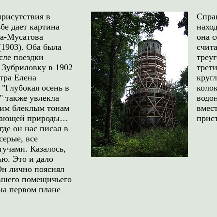
рисутствия в
Спра
ьбе дает картина
наход
а-Мусатова
она с
(1903). Оба была
счит
сле поездки
треу
 Зубриловку в 1902
трети
стра Елена
круг
 "Глубокая осень в
коло
" также увлекла
водон
оим блеклым тонам
вмес
рающей природы…
прист
где он нас писал в
серые, все
учами. Казалось,
ю. Это и дало
Он лично пояснял
евшего помещичьего
 на первом плане