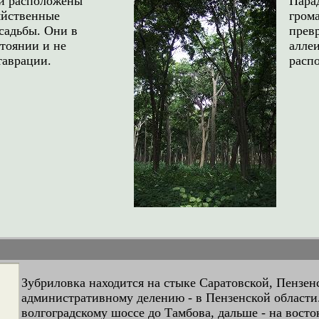
ги расположены
Пара
яйственные
гром
садьбы. Они в
превр
тоянии и не
алле
таврации.
расп
Зубриловка находится на стыке Саратовской, Пензе
административному делению - в Пензенской области
волгоградскому шоссе до Тамбова, дальше - на вост