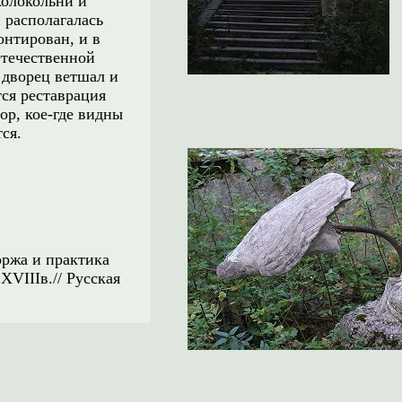
колокольни и
 раcполагалась
онтирован, и в
Отечественной
 дворец ветшал и
тся реставрация
ор, кое-где видны
ся.
ржа и практика
XVIIIв.// Русская