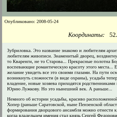
Опубликовано: 2008-05-24
Координаты:
52.
Зубриловка. Это название знакомо и любителям архи
любителям живописи. Знаменитый дворец, воздвигну
то Кваренги, не то Старова... Прекрасные полотна Б
воспевающие романтическую красоту этого места... 
желание увидеть все это своими глазами. На пути ос
возникнуть сложности (в виде охраны), усадьба тепер
владение, новые хозяева приходятся родственниками
Юрию Лужкову. Но это нынешний век. А раньше...
Немного об истории усадьбы, красиво расположенной
Хопер (раньше Саратовской, ныне Пензенской област
формирования дворцового ансамбля можно отнести к 
когда владельцем имения стал князь Сергей Федоров