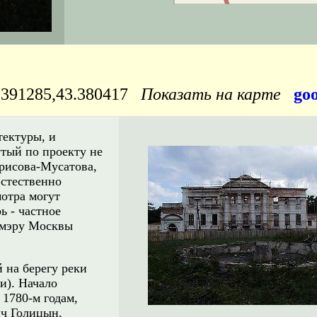
391285,43.380417
Показать на карте
goo
тектуры, и
тый по проекту не
орисова-Мусатова,
Естественно
мотра могут
ь - частное
 мэру Москвы
 на берегу реки
и). Начало
1780-м годам,
ич Голицын,