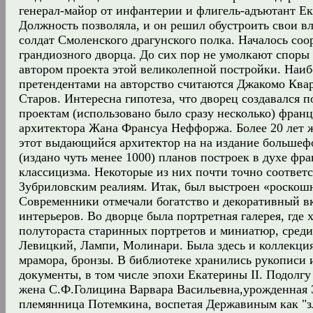
генерал-майор от инфантерии и флигель-адъютант Ек
Должность позволяла, и он решил обустроить свои в
солдат Смоленского драгунского полка. Началось со
грандиозного дворца. До сих пор не умолкают споры 
автором проекта этой великолепной постройки. Наи
претендентами на авторство считаются Джакомо Ква
Старов. Интересна гипотеза, что дворец создавался 
проектам (использовано было сразу несколько) франц
архитектора Жана Франсуа Неффоржа. Более 20 лет 
этот выдающийся архитектор на на издание больше
(издано чуть менее 1000) планов построек в духе фра
классицизма. Некоторые из них почти точно соответ
Зубриловским реалиям. Итак, был выстроен «роскош
Современники отмечали богатство и декоративный вк
интерьеров. Во дворце была портретная галерея, где 
полутораста старинных портретов и миниатюр, среди
Левицкий, Лампи, Молинари. Была здесь и коллекция
мрамора, бронзы. В библиотеке хранились рукописи 
документы, в том числе эпохи Екатерины II. Подолгу
жена С.Ф.Голицина Варвара Васильевна,урожденная 
племянница Потемкина, воспетая Державиным как "з