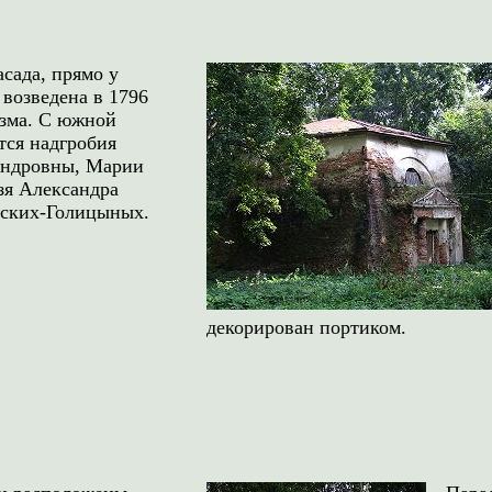
асада, прямо у
 возведена в 1796
изма. С южной
тся надгробия
андровны, Марии
зя Александра
ских-Голицыных.
декорирован портиком.