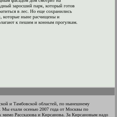
дным фасадом дом смотрит на
адный заросший парк, который готов
атиться в лес. Но еще сохранились
и, которые ныне расчищены и
олагают к пешим и конным прогулкам.
нской и Тамбовской областей, по нынешнему
. Мы ехали осенью 2007 года от Москвы по
ок мимо Рассказова и Кирсанова. За Кирсановым надо