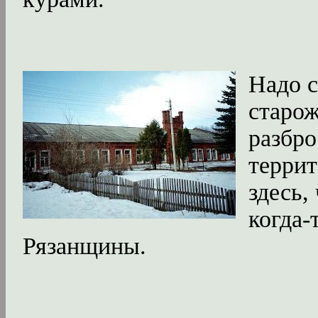
Надо с
старож
разбр
террит
здесь,
когда-
Рязанщины.