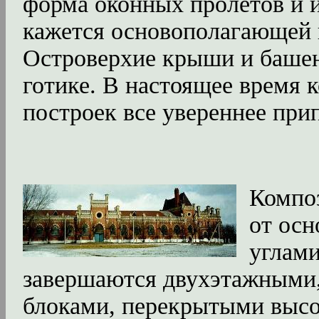
форма оконных пролетов и 
кажется основополагающей в
Островерхие крыши и башен
готике. В настоящее время 
построек все увереннее пр
Компо
от ос
углами
завершаются двухэтажными
блоками, перекрытыми высо