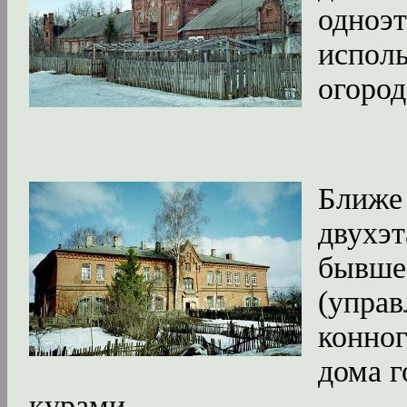
одноэ
исполь
огород
Ближе
двухэ
бывше
(управ
конног
дома г
курами.