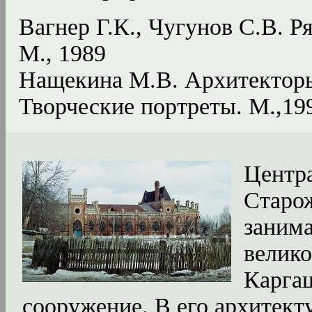
Вагнер Г.К., Чугунов С.В. Р
М., 1989
Нащекина М.В. Архитекторы
Творческие портреты. М.,19
Центра
Старо
занима
велико
Каргаш
сооружение. В его архитект