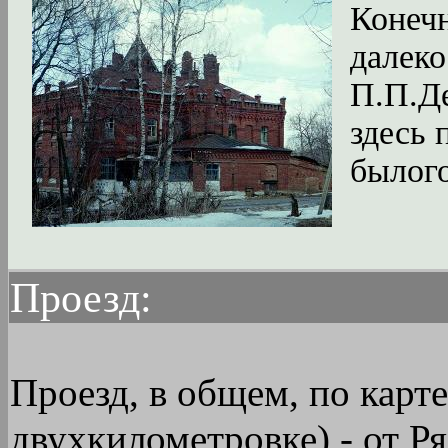
Конечн
далеко
П.П.Де
здесь 
былого
Проезд:
Проезд, в общем, по карте
двухкилометровке) - от Ря