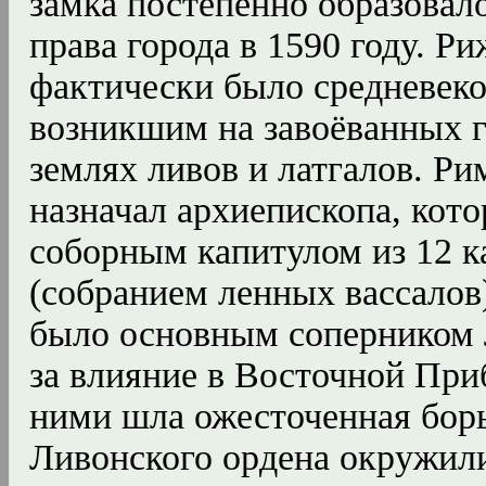
замка постепенно образовал
права города в 1590 году. Р
фактически было средневек
возникшим на завоёванных 
землях ливов и латгалов. Ри
назначал архиепископа, кото
соборным капитулом из 12 к
(собранием ленных вассалов
было основным соперником 
за влияние в Восточной При
ними шла ожесточенная борь
Ливонского ордена окружили