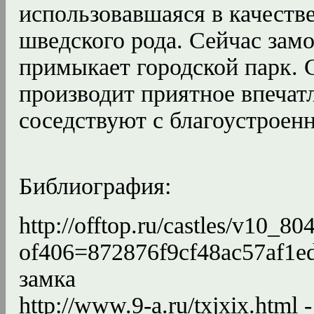
использовавшаяся в качеств
шведского рода. Сейчас замо
примыкает городской парк. 
производит приятное впечат
соседствуют с благоустрое
Библиография:
http://offtop.ru/castles/v10_8
of406=872876f9cf48ac57af1e
замка
http://www.9-a.ru/txjxix.html