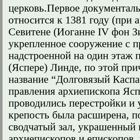
церковь.Первое документаль
относится к 1381 году (при 
Севитене (Иоганне IV фон З
укрепленное сооружение с 
надстроенной на один этаж 
(Яспере) Линде, по этой пр
название “Долговязый Каспар
правления архиепископа Ясп
проводились перестройки и 
крепость была расширена, п
сводчатый зал, украшенный 
архиепископов и епископов,