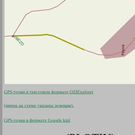
GPS-точки в текстовом формате OZIExplorer
(имена на схеме указаны зеленым).
GPS-точки в формате Google kml