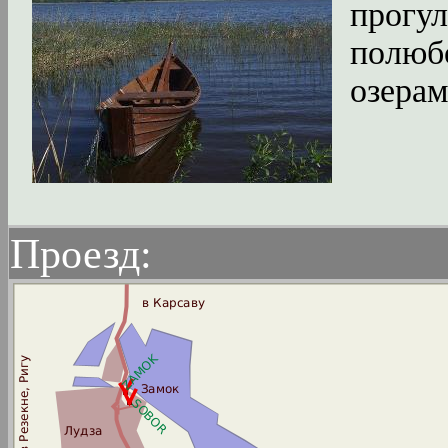
прогул
полюб
озерам
Проезд: