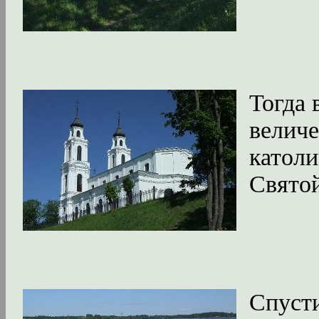
Тогда 
велич
католи
Свято
Спуст