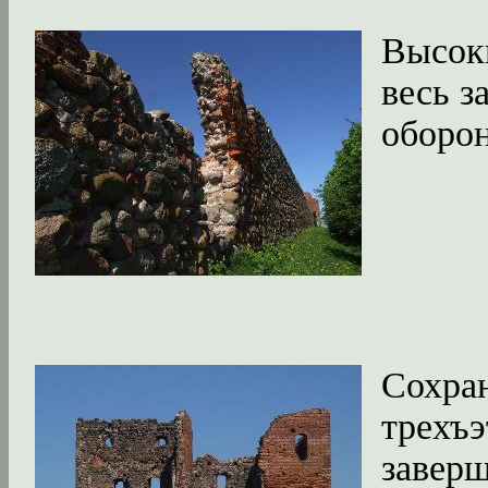
Высоки
весь з
оборо
Сохран
трехъэ
заверш