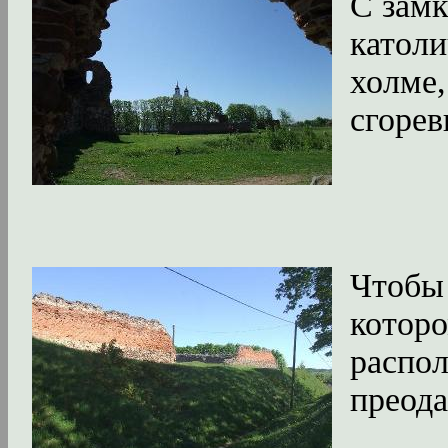
С замк
католи
холме,
сгорев
Чтобы 
которо
распол
преода