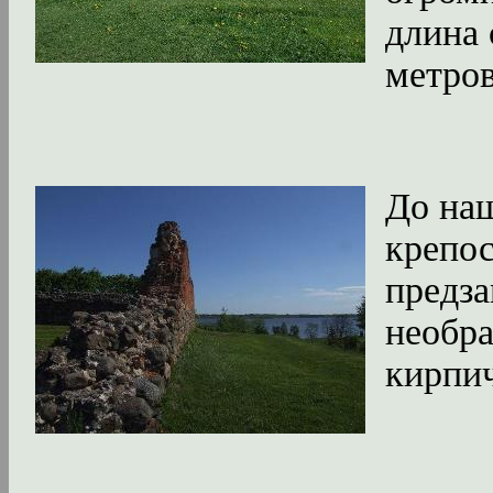
длина 
метров
До наш
крепос
предза
необра
кирпич