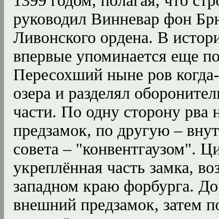
1399 годом, полагая, что ст
руководил Винневар фон Бр
Ливонского ордена. В истор
впервые упоминается еще поз
Пересохший ныне ров когда-
озера и разделял обороните
части. По одну сторону рва
предзамок, по другую – вну
совета – "конвентгаузом". Ц
укреплённая часть замка, во
западном краю форбурга. До
внешний предзамок, затем по