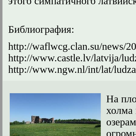
этого симпатичного латвийск
Библиография:
http://waflwcg.clan.su/news/2
http://www.castle.lv/latvija/lu
http://www.ngw.nl/int/lat/ludz
На пл
холма
озера
огромн