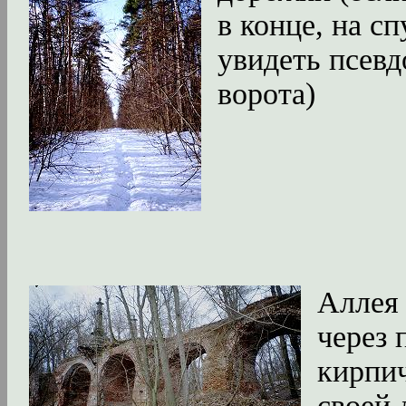
в конце, на с
увидеть псев
ворота)
Аллея
через
кирпи
своей