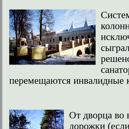
Систем
колонн
исключ
сыграл
решено
санато
перемещаются инвалидные к
От дворца во 
дорожки (если