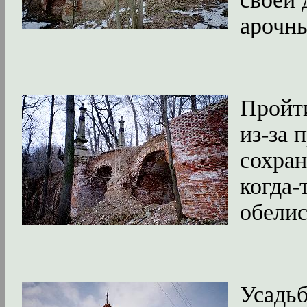
арочны
Пройт
из-за 
сохран
когда-
обелис
Усадьб