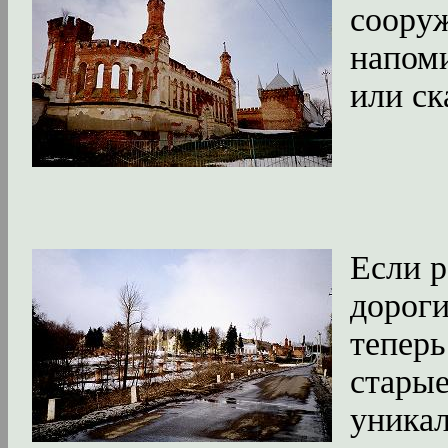
сооруж
напом
или ск
Если р
дороги
теперь
старые
уника