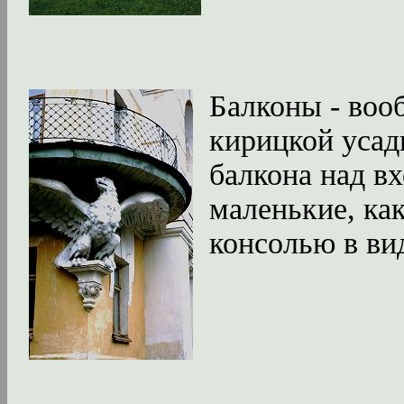
Балконы - воо
кирицкой усад
балкона над вх
маленькие, ка
консолью в вид