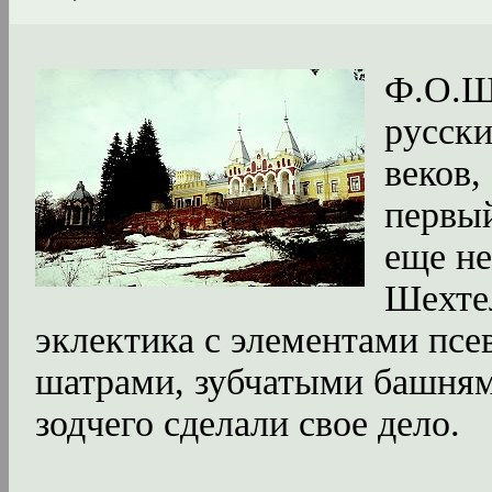
Ф.О.Ш
русски
веков,
первый
еще н
Шехтел
эклектика с элементами псе
шатрами, зубчатыми башнями
зодчего сделали свое дело.