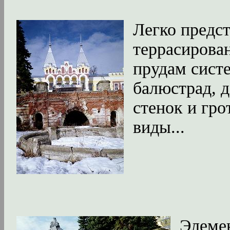
Легко предст
террасирова
прудам систе
балюстрад, 
стенок и гро
виды...
Элеме